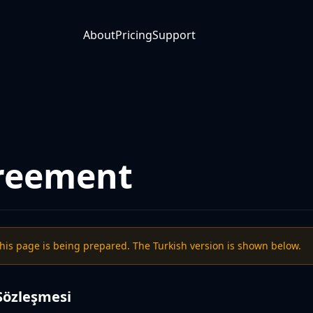
About
Pricing
Support
reement
this page is being prepared. The Turkish version is shown below.
Sözleşmesi