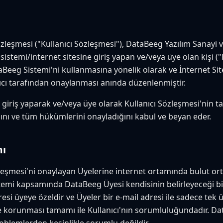
zleşmesi ("Kullanıcı Sözleşmesi"), DataBeeg Yazılım Sanayi ve
istemi/internet sitesine giriş yapan ve/veya üye olan kişi ("
taBeeg Sistemi'ni kullanmasına yönelik olarak ve İnternet Si
ıcı tarafından onaylanması anında düzenlenmiştir.
'ne giriş yaparak ve/veya üye olarak Kullanıcı Sözleşmesi'ni
ığını ve tüm hükümlerini onayladığını kabul ve beyan eder.
mı
eşmesi'ni onaylayan Üyelerine internet ortamında bulut ort
temi kapsamında DataBeeg Üyesi kendisinin belirleyeceği bir '
resi üyeye özeldir ve Üyeler bir e-mail adresi ile sadece te
 ve korunması tamamı ile Kullanıcı'nın sorumluluğundadır. Da