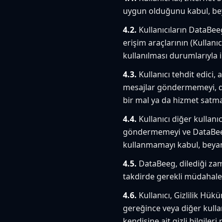
uygun olduğunu kabul, bey
4.2.
Kullanıcıların DataBee
erişim araçlarının (Kullanıc
kullanılması durumlarıyla 
4.3.
Kullanıcı tehdit edici, 
mesajlar göndermemeyi, di
bir mal ya da hizmet satma
4.4.
Kullanıcı diğer kullanı
göndermemeyi ve DataBeeg'
kullanmamayı kabul, beyan
4.5.
DataBeeg, dilediği zama
takdirde gerekli müdahalel
4.6.
Kullanıcı, Gizlilik Hü
gereğince veya diğer kullan
kendisine ait gizli bilgile