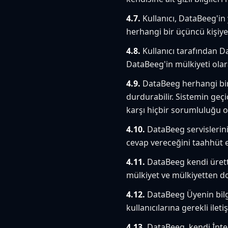
4.7.
Kullanıcı, DataBeeg'in
herhangi bir üçüncü kişiy
4.8.
Kullanıcı tarafından Da
DataBeeg'in mülkiyeti olara
4.9.
DataBeeg herhangi bir 
durdurabilir. Sistemin geç
karşı hiçbir sorumluluğu o
4.10.
DataBeeg servislerini
cevap vereceğini taahhüt 
4.11.
DataBeeg kendi ürettiğ
mülkiyet ve mülkiyetten doğ
4.12.
DataBeeg Üyenin bilgile
kullanıcılarına gerekli ilet
4.13.
DataBeeg, kendi İnter