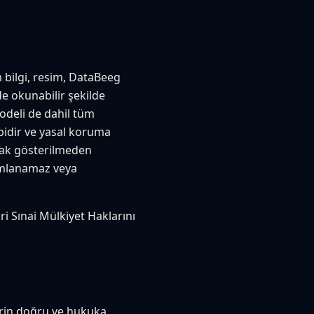
m bilgi, resim, DataBeeg
de okunabilir şekilde
modeli de dahil tüm
ibidir ve yasal koruma
ynak gösterilmeden
yımlanamaz veya
kri Sınai Mülkiyet Haklarını
klerin doğru ve hukuka