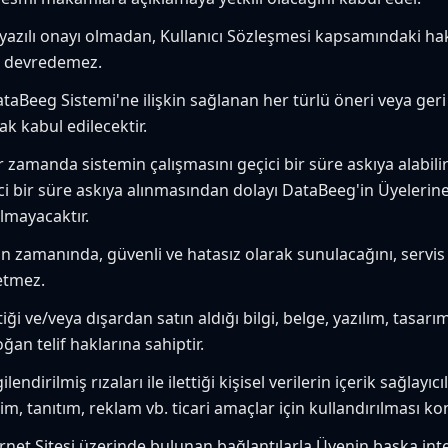
 yazılı onayı olmadan, Kullanıcı Sözleşmesi kapsamındaki ha
e devredemez.
taBeeg Sistemi'ne ilişkin sağlanan her türlü öneri veya geri
k kabul edilecektir.
zamanda sistemin çalışmasını geçici bir süre askıya alabil
ici bir süre askıya alınmasından dolayı DataBeeg'in Üyelerin
lmayacaktır.
n zamanında, güvenli ve hatasız olarak sunulacağını, servis 
etmez.
i ve/veya dışardan satın aldığı bilgi, belge, yazılım, tasarım
an telif haklarına sahiptir.
ndirilmiş rızaları ile ilettiği kişisel verilerin içerik sağlayıc
işim, tanıtım, reklam vb. ticari amaçlar için kullandırılması k
net Sitesi üzerinde bulunan bağlantılarla Üyenin başka inter