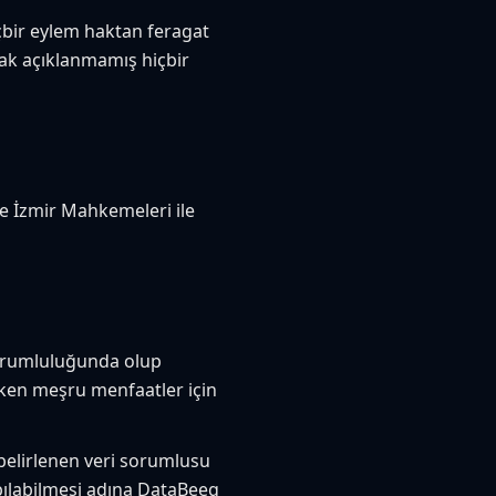
içbir eylem haktan feragat
rak açıklanmamış hiçbir
 İzmir Mahkemeleri ile
 sorumluluğunda olup
kuken meşru menfaatler için
 belirlenen veri sorumlusu
apılabilmesi adına DataBeeg