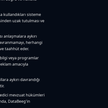
 kullandıkları sisteme
gisinden uzak tutulması ve
ası anlaşmalara aykırı
 davranmamayı, herhangi
ve taahhüt eder.
k bilgi veya programlar
 reklam amacıyla
llara aykırı davrandığı
ir.
mredici mevzuat hükümleri
ında, DataBeeg'in