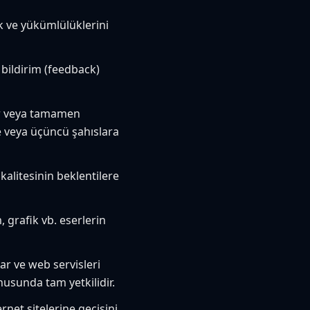
k ve yükümlülüklerini
 bildirim (feedback)
ir veya tamamen
e veya üçüncü şahıslara
kalitesinin beklentilere
, grafik vb. eserlerin
ılar ve web servisleri
onusunda tam yetkilidir.
net sitelerine geçişini