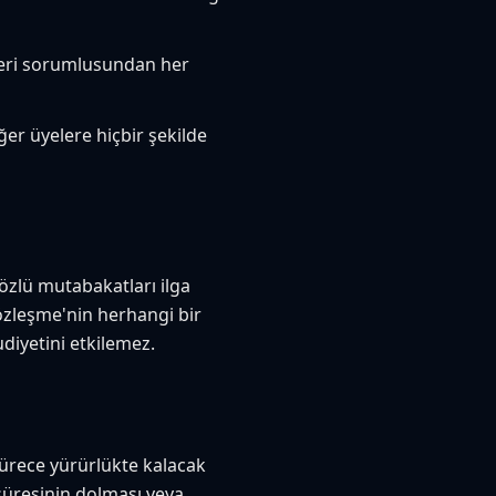
n veri sorumlusundan her
ğer üyelere hiçbir şekilde
sözlü mutabakatları ilga
Sözleşme'nin herhangi bir
iyetini etkilemez.
 sürece yürürlükte kalacak
süresinin dolması veya