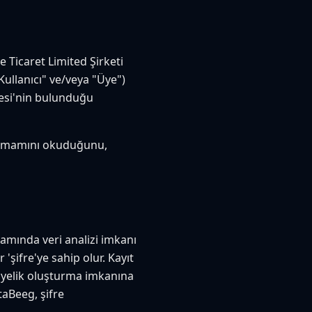
 Ticaret Limited Şirketi
Kullanıcı" ve/veya "Üye")
tesi'nin bulunduğu
n tamamını okuduğunu,
amında veri analizi imkanı
şifre'ye sahip olur. Kayıt
k üyelik oluşturma imkanına
taBeeg, şifre