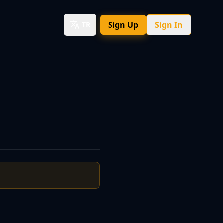
Sign Up
Sign In
TR