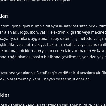
blemlerden kesinlikle sorumlu değildir.
ları
, sistem, genel görünüm ve dizaynı ile internet sitesindeki tü
r, alan adı, logo, ikon, yazılı, elektronik, grafik veya makine
gisayar yazılımları, uygulanan satış sistemi, iş metodu ve iş 
işkin fikri ve sınai mülkiyet haklarının sahibi veya lisans sah
inde bulunan hiçbir materyal; önceden izin alınmadan ve ka
maz, çoğaltılamaz, başka bir lisana çevrilemez, yeniden ya
i üzerinde yer alan ve DataBeeg'e ve diğer Kullanıcılara ait Fi
ak ihlal etmemeyi kabul, beyan ve taahhüt ederler.
kler
 Sitesi dahilinde kendileri tarafından sağlanan bilgi ve içeri