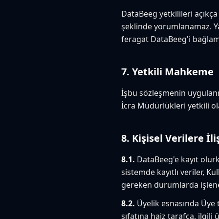
DataBeeg yetkilileri açıkça
şeklinde yorumlanamaz. Ya
feragat DataBeeg'i bağlam
7. Yetkili Mahkeme
İşbu sözleşmenin uygulan
İcra Müdürlükleri yetkili ol
8. Kişisel Verilere İ
8.1.
DataBeeg'e kayıt olurke
sistemde kayıtlı veriler, K
gereken durumlarda işlenebi
8.2.
Üyelik esnasında Üye t
sıfatına haiz tarafça, ilgi