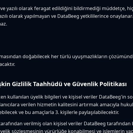
 ve yazılı olarak feragat edildiğini bildirmediği müddetçe, h
zılı olarak yapılmayan ve DataBeeg yetkililerince onaylana
az.
masından doğabilecek her türlü uyuşmazlıkların çözümünde
acaktır.
lişkin Gizlilik Taahhüdü ve Güvenlik Politikası
n kullanılan üyelik bilgileri ve kişisel veriler DataBeeg'in
ullanıcılara verilen hizmetin kalitesini artırmak amacıyla hu
lecek ve bu amaçlarla 3. kişilerle paylaşılabilecektir.
arafından verilmiş olan kişisel veriler DataBeeg tarafından
li üyelik sözleşmesinin yürürlüğe konabilmesi ve işlemlerin y