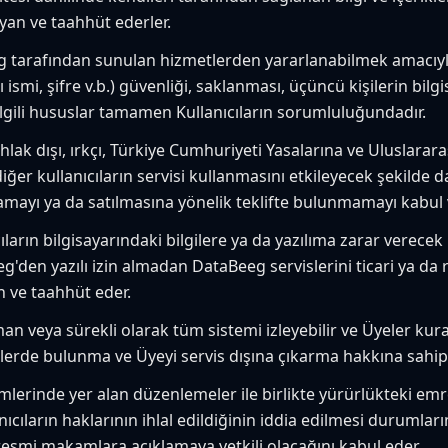
an ve taahhüt ederler.
g tarafından sunulan hizmetlerden yararlanabilmek amacıyla
ı ismi, şifre v.b.) güvenliği, saklanması, üçüncü kişilerin bil
ilgili hususlar tamamen Kullanıcıların sorumluluğundadır.
ahlak dışı, ırkçı, Türkiye Cumhuriyeti Yasalarına ve Uluslarar
ğer kullanıcıların servisi kullanmasını etkileyecek şekilde
mayı ya da satılmasına yönelik teklifte bulunmamayı kabul 
cıların bilgisayarındaki bilgilere ya da yazılıma zarar verece
den yazılı izin almadan DataBeeg servislerini ticari ya da
 ve taahhüt eder.
n veya sürekli olarak tüm sistemi izleyebilir ve Üyeler kura
erde bulunma ve Üyeyi servis dışına çıkarma hakkına sahipt
kümlerinde yer alan düzenlemeler ile birlikte yürürlükteki e
ıcıların haklarının ihlal edildiğinin iddia edilmesi durumlar
ri resmi makamlara açıklamaya yetkili olacağını kabul eder.